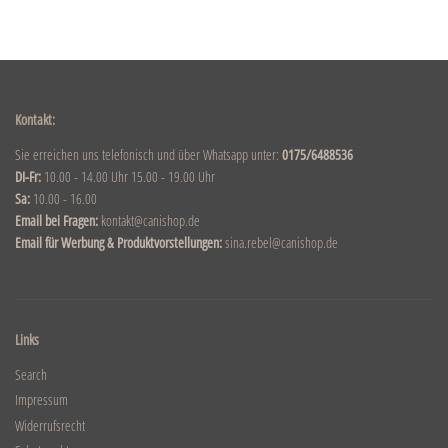
Kontakt:
Sie erreichen uns telefonisch und über Whatsapp unter:
0175/6488536
DI-Fr:
10.00 - 14.00 Uhr 15.00 - 19.00 Uhr
Sa:
10.00 - 16.00
Email bei Fragen:
kontakt@canishop.de
Email für Werbung & Produktvorstellungen:
sina.rebel@canishop.de
Links
Search
Impressum
Widerrufsrecht