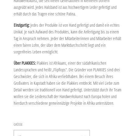
Handwerkskunst, die seit vielen Generationen in kleineren Dörfern
ausgeübt wird. Jedes Halsband ist aus hochwertigem Leder gefertigt und
erhält durch das Tragen eine schöne Patina.
Einzigartig:
Jedes der Produkte ist von Hand gefertigt und damit ein echtes
Unikat. Je nach Aufwand des Produktes, kann die Anfertigung bis zu einem
Tag in Anspruch nehmen. Jeder der Mitarbeiterinnen und Mitarbeiter erhält
einen fairen Lohn, der über dem Marktdurchschnitt liegt und ein
sorgenfreies Leben ermöglicht.
Über PLAKKIES:
Plakkies ist Afrikaans, einer der südafrikanischen
Landessprachen und heißt „Flipflops“. Die Gründer von PLAKKIES sind drei
Geschwister, die sich in Afrika verliebthaben. Bei einem Besuch ihres
Großvaters in Kapstadt haben sie die Plakkies entdeckt. Mit viel Liebe zum
Detail werden sie traditionell von Hand gefertigt. Unterstützt durch ihr Team
wollen sie die Leidenschaft der Handwerkskunst nach Europa holen und
hierdurch verschiedene gemeinnützige Projekte in Afrika unterstützen.
GRÖSSE