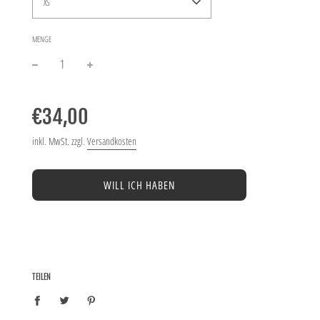
XS
MENGE
−
+
Normaler
Preis
€34,00
inkl. MwSt. zzgl.
Versandkosten
WILL ICH HABEN
TEILEN