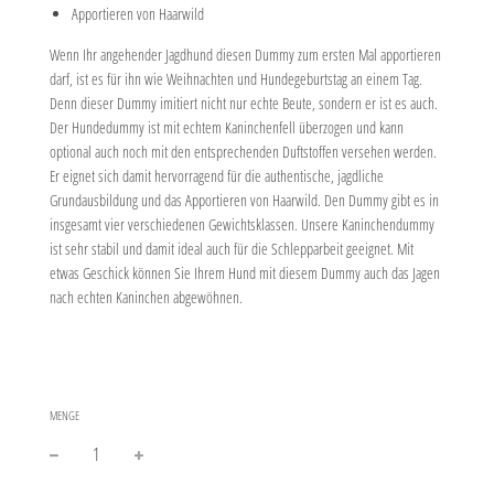
Apportieren von Haarwild
Wenn Ihr angehender Jagdhund diesen Dummy zum ersten Mal apportieren
darf, ist es für ihn wie Weihnachten und Hundegeburtstag an einem Tag.
Denn dieser Dummy imitiert nicht nur echte Beute, sondern er ist es auch.
Der Hundedummy ist mit echtem Kaninchenfell überzogen und kann
optional auch noch mit den entsprechenden Duftstoffen versehen werden.
Er eignet sich damit hervorragend für die authentische, jagdliche
Grundausbildung und das Apportieren von Haarwild. Den Dummy gibt es in
insgesamt vier verschiedenen Gewichtsklassen. Unsere Kaninchendummy
ist sehr stabil und damit ideal auch für die Schlepparbeit geeignet. Mit
etwas Geschick können Sie Ihrem Hund mit diesem Dummy auch das Jagen
nach echten Kaninchen abgewöhnen.
MENGE
−
+