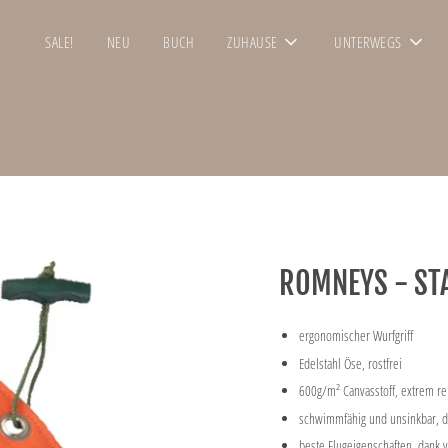
SALE!
NEU
BUCH
ZUHAUSE
UNTERWEGS
ROMNEYS - S
ergonomischer Wurfgriff
Edelstahl Öse, rostfrei
600g/m² Canvasstoff, extrem re
schwimmfähig und unsinkbar, da
beste Flugeigenschaften, dank 