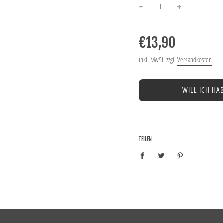
−
+
Normaler
Preis
€13,90
inkl. MwSt. zzgl.
Versandkosten
WILL ICH HA
TEILEN