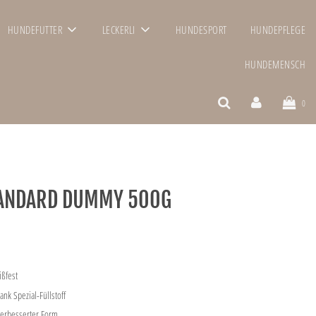
HUNDEFUTTER
LECKERLI
HUNDESPORT
HUNDEPFLEGE
HUNDEMENSCH
0
TANDARD DUMMY 500G
ißfest
nk Spezial-Füllstoff
verbesserter Form