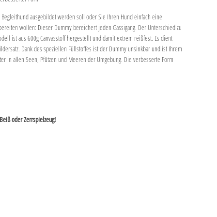
Begleithund ausgebildet werden soll oder Sie Ihren Hund einfach eine
bereiten wollen: Dieser Dummy bereichert jeden Gassigang. Der Unterschied zu
l ist aus 600g Canvasstoff hergestellt und damit extrem reißfest. Es dient
dersatz. Dank des speziellen Füllstoffes ist der Dummy unsinkbar und ist Ihrem
iter in allen Seen, Pfützen und Meeren der Umgebung. Die verbesserte Form
Beiß oder Zerrspielzeug!