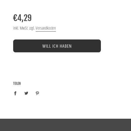
−
+
Normaler
Preis
€4,29
inkl. MwSt. zzgl.
Versandkosten
WILL ICH HABEN
TEILEN