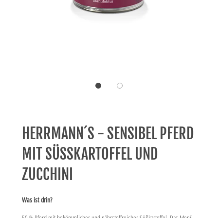
HERRMANN´S - SENSIBEL PFERD
MIT SÜSSKARTOFFEL UND Z
UCCHINI
Was ist drin?
50 % Pferd mit bekömmlicher und nährstoffreicher Süßkartoffel. Das Menü