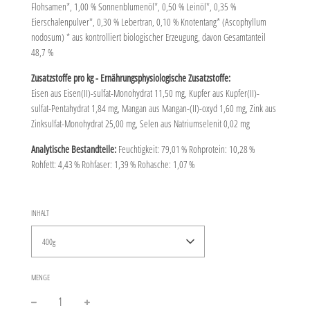
Flohsamen*, 1,00 % Sonnenblumenöl*, 0,50 % Leinöl*, 0,35 %
Eierschalenpulver*, 0,30 % Lebertran, 0,10 % Knotentang* (Ascophyllum
nodosum) * aus kontrolliert biologischer Erzeugung, davon Gesamtanteil
48,7 %
Zusatzstoffe pro kg - Ernährungsphysiologische Zusatzstoffe:
Eisen aus Eisen(II)-sulfat-Monohydrat 11,50 mg, Kupfer aus Kupfer(II)-
sulfat-Pentahydrat 1,84 mg, Mangan aus Mangan-(II)-oxyd 1,60 mg, Zink aus
Zinksulfat-Monohydrat 25,00 mg, Selen aus Natriumselenit 0,02 mg
Analytische Bestandteile:
Feuchtigkeit: 79,01 % Rohprotein: 10,28 %
Rohfett: 4,43 % Rohfaser: 1,39 % Rohasche: 1,07 %
INHALT
400g
MENGE