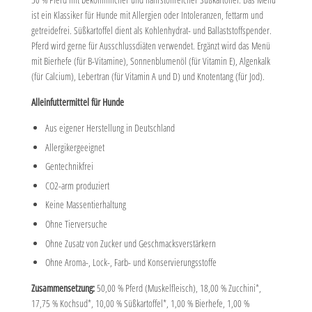
ist ein Klassiker für Hunde mit Allergien oder Intoleranzen, fettarm und
getreidefrei. Süßkartoffel dient als Kohlenhydrat- und Ballaststoffspender.
Pferd wird gerne für Ausschlussdiäten verwendet. Ergänzt wird das Menü
mit Bierhefe (für B-Vitamine), Sonnenblumenöl (für Vitamin E), Algenkalk
(für Calcium), Lebertran (für Vitamin A und D) und Knotentang (für Jod).
Alleinfuttermittel für Hunde
Aus eigener Herstellung in Deutschland
Allergikergeeignet
Gentechnikfrei
CO2-arm produziert
Keine Massentierhaltung
Ohne Tierversuche
Ohne Zusatz von Zucker und Geschmacksverstärkern
Ohne Aroma-, Lock-, Farb- und Konservierungsstoffe
Zusammensetzung:
50,00 % Pferd (Muskelfleisch), 18,00 % Zucchini*,
17,75 % Kochsud*, 10,00 % Süßkartoffel*, 1,00 % Bierhefe, 1,00 %