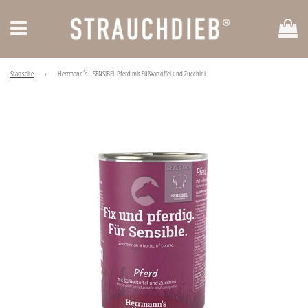
Ei
Menü
Startseite
›
Herrmann´s - SENSIBEL Pferd mit Süßkartoffel und Zucchini