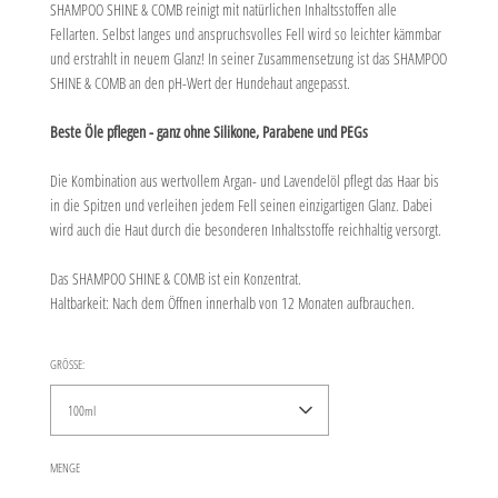
SHAMPOO SHINE & COMB reinigt mit natürlichen Inhaltsstoffen alle
Fellarten. Selbst langes und anspruchsvolles Fell wird so leichter kämmbar
und erstrahlt in neuem Glanz! In seiner Zusammensetzung ist das SHAMPOO
SHINE & COMB an den pH-Wert der Hundehaut angepasst.
Beste Öle pflegen - ganz ohne Silikone, Parabene und PEGs
Die Kombination aus wertvollem Argan- und Lavendelöl pflegt das Haar bis
in die Spitzen und verleihen jedem Fell seinen einzigartigen Glanz. Dabei
wird auch die Haut durch die besonderen Inhaltsstoffe reichhaltig versorgt.
Das SHAMPOO SHINE & COMB ist ein Konzentrat.
Haltbarkeit: Nach dem Öffnen innerhalb von 12 Monaten aufbrauchen.
GRÖSSE:
100ml
MENGE