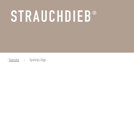
Startseite
›
Sparerips Ziege