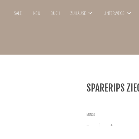
SALE!
NEU
BUCH
ZUHAUSE
UNTERWEGS
SPARERIPS ZIE
MENGE
−
+
Normaler