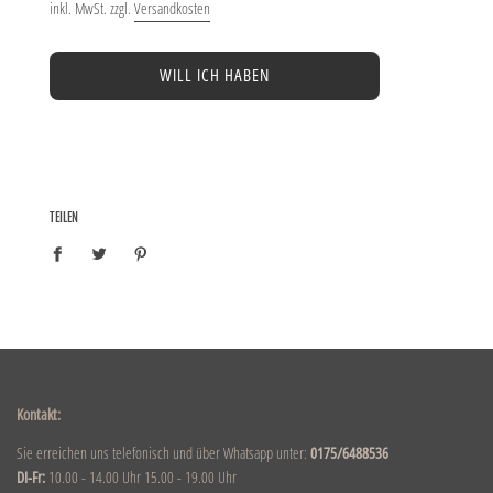
inkl. MwSt. zzgl.
Versandkosten
WILL ICH HABEN
TEILEN
Kontakt:
Sie erreichen uns telefonisch und über Whatsapp unter:
0175/6488536
DI-Fr:
10.00 - 14.00 Uhr 15.00 - 19.00 Uhr