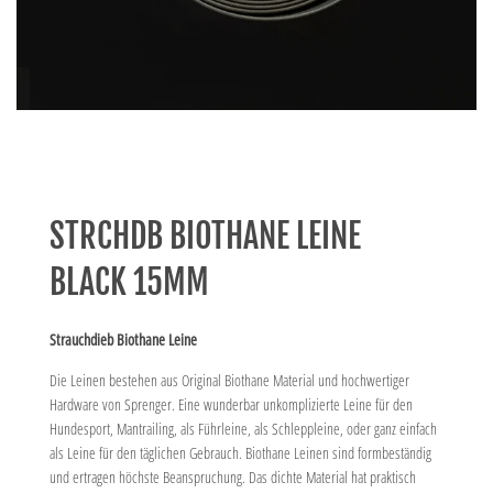
STRCHDB BIOTHANE LEINE
BLACK 15MM
Strauchdieb Biothane Leine
Die Leinen bestehen aus Original Biothane Material und hochwertiger
Hardware von Sprenger. Eine wunderbar unkomplizierte Leine für den
Hundesport, Mantrailing, als Führleine, als Schleppleine, oder ganz einfach
als Leine für den täglichen Gebrauch. Biothane Leinen sind formbeständig
und ertragen höchste Beanspruchung. Das dichte Material hat praktisch