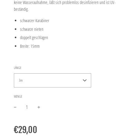
keine Wasseraufnahme, läßt sich problemlos desinfizieren und ist UV-
beständig.
schwarzer Karabiner
schwarze nieten
doppelt geschlagen
Breite: 15mm
LÄNGE
3m
MENGE
−
+
Normaler
Preis
€29,00