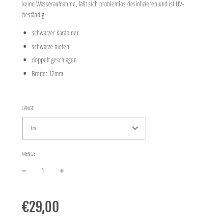
keine Wasseraufnahme, läßt sich problemlos desinfizieren und ist UV-
beständig.
schwarzer Karabiner
schwarze nieten
doppelt geschlagen
Breite: 12mm
LÄNGE
3m
MENGE
−
+
Normaler
Preis
€29,00