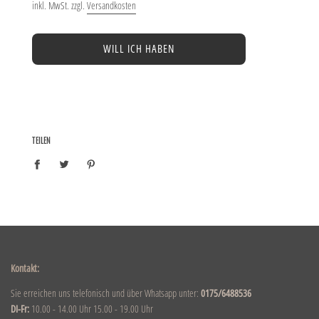
inkl. MwSt. zzgl.
Versandkosten
WILL ICH HABEN
TEILEN
Kontakt:
Sie erreichen uns telefonisch und über Whatsapp unter:
0175/6488536
DI-Fr:
10.00 - 14.00 Uhr 15.00 - 19.00 Uhr