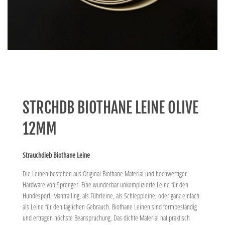
STRCHDB BIOTHANE LEINE OLIVE
12MM
Strauchdieb Biothane Leine
Die Leinen bestehen aus Original Biothane Material und hochwertiger
Hardware von Sprenger. Eine wunderbar unkomplizierte Leine für den
Hundesport, Mantrailing, als Führleine, als Schleppleine, oder ganz einfach
als Leine für den täglichen Gebrauch. Biothane Leinen sind formbeständig
und ertragen höchste Beanspruchung. Das dichte Material hat praktisch