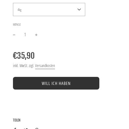
4kg
MENGE
−
+
Normaler
Preis
€35,90
inkl. MwSt. zzgl.
Versandkosten
WILL ICH HABEN
TEILEN