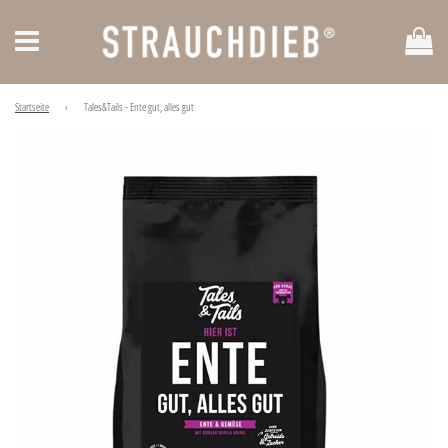
Ei
Menü
Startseite
›
Tales&Tails - Ente gut, alles gut