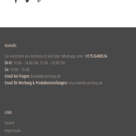
Kontakt:
Sie erreichen uns telefonisch und über Whatsapp unter:
0175/6488536
DI-Fr:
10.00 - 14.00 Uhr 15.00 - 19.00 Uhr
Sa:
10.00 - 16.00
Email bei Fragen:
kontakt@canishop.de
Email für Werbung & Produktvorstellungen:
sina.rebel@canishop.de
Links
Search
Impressum