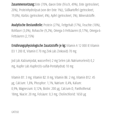
Zusammensetzung:
Ente (70%, davon Ente (frisch, 49%), Ente (getrocknet,
20%), Proteinhydrolysat (von der Ente 1%)), Süßkartoffel (getrocknet,
19,8%), Kürbis (getrocknet, 4%), Apfel (getrocknet, 3%), Mineralstoffe.
Analytische Bestandteile:
Protein (27%), Fettgehalt (17%), Feuchte (18%),
Rohfaser (3,0%), Rohasche (9,2%), Omega-3-Fettsäuren (0,17%), Omega-6-
Fettsäuren (2,15%)
Ernährungsphysiologische Zusatzstoffe je kg:
Vitamin A 12 000 IE Vitamin
D3 1 200 IE, Vitamin E 70 mg Zink (als Zinkoxid) 70 mg
Jod (als Kalziumjodat, wasserfrei) 2 mg Selen (als Natriumselenit) 0,2
mg, Kupfer (als Kupfer(II)-sulfat-Pentahydrat) 10 mg
Vitamin B1: 3 mg, Vitamin B2: 8 mg, Vitamin B6: 2 mg, Vitamin B12: 45
µg, Calcium: 1,8%, Phosphor: 1,1%, Natrium: 0,4%, Kalium:
0,9%, Magnesium: 0,12%, Biotin: 200 µg, Calcium-D, Panthothenat:
18mg, Niacin: 20 mg, Folsäure: 0,3 mg, Cholinchlorid: 1650 µg
GRÖSSE