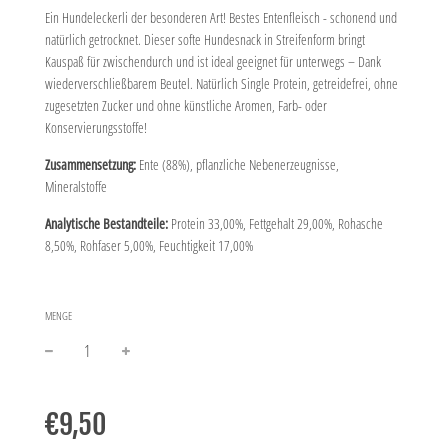
Ein Hundeleckerli der besonderen Art! Bestes Entenfleisch - schonend und
natürlich getrocknet. Dieser softe Hundesnack in Streifenform bringt
Kauspaß für zwischendurch und ist ideal geeignet für unterwegs – Dank
wiederverschließbarem Beutel. Natürlich Single Protein, getreidefrei, ohne
zugesetzten Zucker und ohne künstliche Aromen, Farb- oder
Konservierungsstoffe!
Zusammensetzung:
Ente (88%), pflanzliche Nebenerzeugnisse,
Mineralstoffe
Analytische Bestandteile:
Protein 33,00%, Fettgehalt 29,00%, Rohasche
8,50%, Rohfaser 5,00%, Feuchtigkeit 17,00%
MENGE
−
+
Normaler
Preis
€9,50