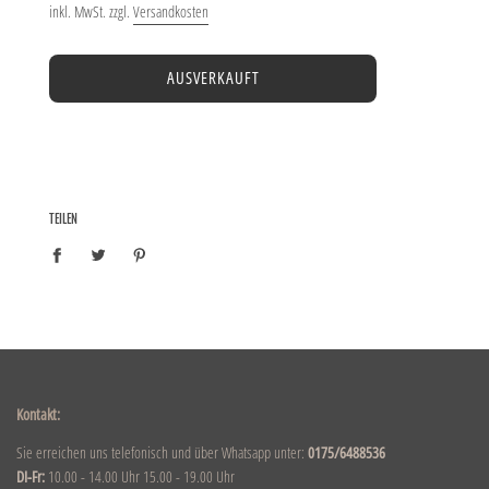
inkl. MwSt. zzgl.
Versandkosten
AUSVERKAUFT
TEILEN
Kontakt:
Sie erreichen uns telefonisch und über Whatsapp unter:
0175/6488536
DI-Fr:
10.00 - 14.00 Uhr 15.00 - 19.00 Uhr