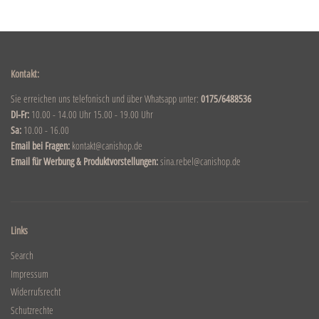
Kontakt:
Sie erreichen uns telefonisch und über Whatsapp unter:
0175/6488536
DI-Fr:
10.00 - 14.00 Uhr 15.00 - 19.00 Uhr
Sa:
10.00 - 16.00
Email bei Fragen:
kontakt@canishop.de
Email für Werbung & Produktvorstellungen:
sina.rebel@canishop.de
Links
Search
Impressum
Widerrufsrecht
Schutzrechte