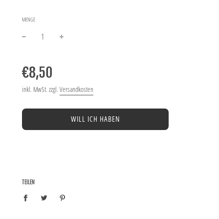
MENGE
−
+
Normaler
Preis
€8,50
inkl. MwSt. zzgl.
Versandkosten
WILL ICH HABEN
TEILEN