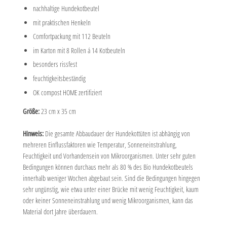
nachhaltige Hundekotbeutel
mit praktischen Henkeln
Comfortpackung mit 112 Beuteln
im Karton mit 8 Rollen á 14 Kotbeuteln
besonders rissfest
feuchtigkeitsbeständig
OK compost HOME zertifiziert
Größe:
23 cm x 35 cm
Hinweis:
Die gesamte Abbaudauer der Hundekottüten ist abhängig von
mehreren Einflussfaktoren wie Temperatur, Sonneneinstrahlung,
Feuchtigkeit und Vorhandensein von Mikroorganismen. Unter sehr guten
Bedingungen können durchaus mehr als 80 % des Bio Hundekotbeutels
innerhalb weniger Wochen abgebaut sein. Sind die Bedingungen hingegen
sehr ungünstig, wie etwa unter einer Brücke mit wenig Feuchtigkeit, kaum
oder keiner Sonneneinstrahlung und wenig Mikroorganismen, kann das
Material dort Jahre überdauern.