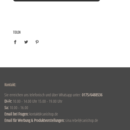
TEILEN
Kontakt:
Sie erreichen uns telefonisch und über Whatsapp unter:
0175/6488536
DI-Fr:
10.00 - 14.00 Uhr 15.00 - 19.00 Uhr
Sa:
10.00 - 16.00
Email bei Fragen:
kontakt@canishop.de
Email für Werbung & Produktvorstellungen:
sina.rebel@canishop.de