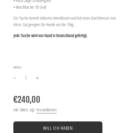
• extra Lange Schultergurte
• Waschbar bei 30 Grad
Die Tasche kommt inklusive Innenkissen und hat einen Durchmesser von
60cm.
Gut geeignet für Hunde um die 15kg.
Jede Tasche wird von Hand in Deutschland gefertigt.
MENGE
−
+
Normaler
Preis
€240,00
inkl. MwSt. zzgl.
Versandkosten
WILL ICH HABEN