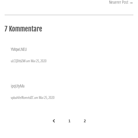
Neuerer Post
→
7 Kommentare
YMqwLNEU
uLCQDtbZiW am
Mai 25, 2020
ipqUtyMa
vpbuhVelRomrtdZC am
Mai 25, 2020
1
2