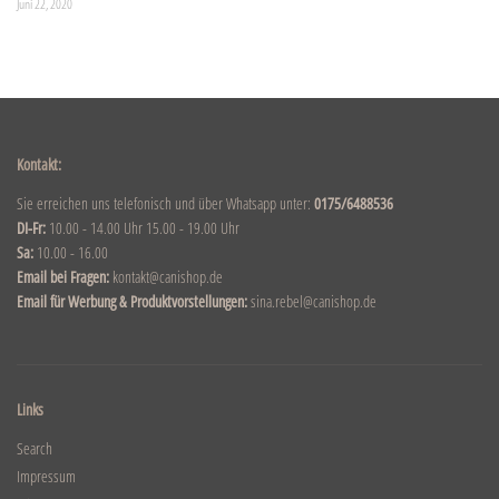
Juni 22, 2020
Kontakt:
Sie erreichen uns telefonisch und über Whatsapp unter:
0175/6488536
DI-Fr:
10.00 - 14.00 Uhr 15.00 - 19.00 Uhr
Sa:
10.00 - 16.00
Email bei Fragen:
kontakt@canishop.de
Email für Werbung & Produktvorstellungen:
sina.rebel@canishop.de
Links
Search
Impressum